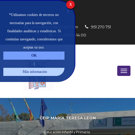
X
*Utilizamos cookies de terceros no
necesarias para la navegación, con
ceipmtleon@gmail.com
951 270 751
finalidades analíticas y estadísticas. Si
L-V: 09:00-14:00
continúas navegando, consideramos que
aceptas su uso.
OK
|
Más información
CEIP MARÍA TERESA LEÓN
Educación Infantil y Primaria.