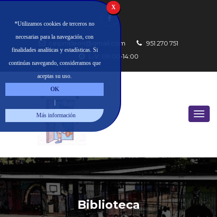
X
*Utilizamos cookies de terceros no
necesarias para la navegación, con
ceipmtleon@gmail.com
951 270 751
finalidades analíticas y estadísticas. Si
L-V: 09:00-14:00
continúas navegando, consideramos que
aceptas su uso.
OK
|
Más información
Biblioteca