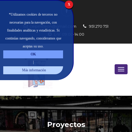
X
*Utilizamos cookies de terceros no
necesarias para la navegación, con
ceipmtleon@gmail.com
951 270 751
finalidades analíticas y estadísticas. Si
L-V: 09:00-14:00
continúas navegando, consideramos que
aceptas su uso.
OK
|
Más información
Proyectos