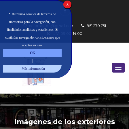
X
*Utilizamos cookies de terceros no
necesarias para la navegación, con
ceipmtleon@gmail.com
951 270 751
finalidades analíticas y estadísticas. Si
L-V: 09:00-14:00
continúas navegando, consideramos que
aceptas su uso.
OK
|
Más información
Imágenes de los exteriores